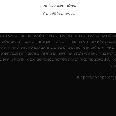
משלוח חינם לכל הארץ
בקנייה מעל 299 ש״ח
להרשמה
ר/ת לעשות שימוש בפרטיי לצורך משלוח מידע שיווקי ופרסומות באמצעי תק
כן לצרכים שיווקיים, מסחריים, סטטיסטיים ונוספים, והכל כמפורט :
מדיניות פר
 כי לא חלה עלי כל חובה חוקית או כל חובה אחרת למסור את המידע, ואני מצהי
נעשית על ידי ומרצוני החופשי. ידוע לי כי ייתכן שהמידע יועבר לצדדים שלישיי
 שירותים לאם אן אדמותינו גרופ בע"מ, בהתאם למדיניות הפרטיות. ידוע לי כ
לעיין במידע אודותיי ולבקש את תיקונו או מחיקתו בהתאם לחוק הגנת הפרטיו
התשמ"א-1981, באמצעות פנייה לבעלת השליטה במאגר, שם: אם אן אדמותינו גרופ ב
515
support@nappa.org.i