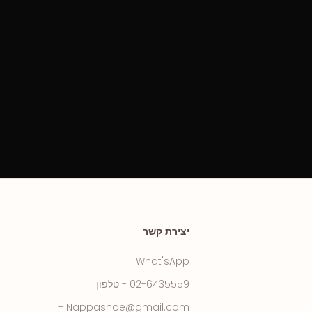
יצירת קשר
What'sApp
02-6435559 - טלפון
Nappashoe@gmail.com -