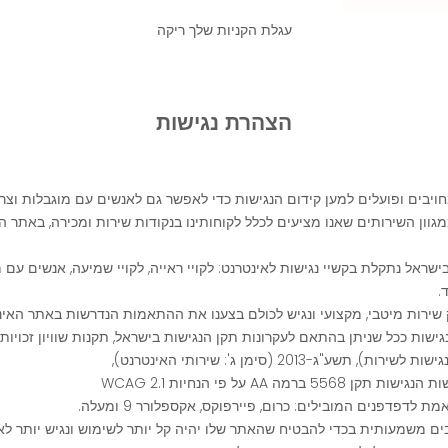
עגלת הקניות שלך ריקה
הצהרת נגישות
חויבים ופועלים למען קידום הנגישות כדי לאפשר גם לאנשים עם מוגבלות וצר
וון השירותים שאנו מציעים לכלל לקוחותינו בנקודות שירות ומכירה, באתר ה
שראל נתקלת בקשיי נגישות לאינטרנט: לקויי ראייה, לקויי שמיעה, אנשים עם מ
ד.
שירות מיטבי, מקצועי ונגיש לכולם בצענו את ההתאמות הנדרשות באתר האינט
גישות ככל שניתן בהתאם לעקרונות תקן הנגישות בישראל, תקנות שוויון זכויות
תשע"ג-2013 (סימן ג': שירותי האינטרנט),
 ברמה AA על פי הנחיות WCAG 2.1
לדפדפנים המובילים: כרום, פיירפוקס, אקספלורר 9 ומעלה.
ם משמעותית בכדי להבטיח שהאתר שלו יהיה קל יותר לשימוש ונגיש יותר לא