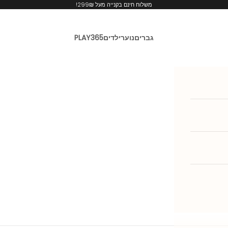
משלוח חינם בקנייה מעל 299₪!
גברים
נוער
ילדים
PLAY365