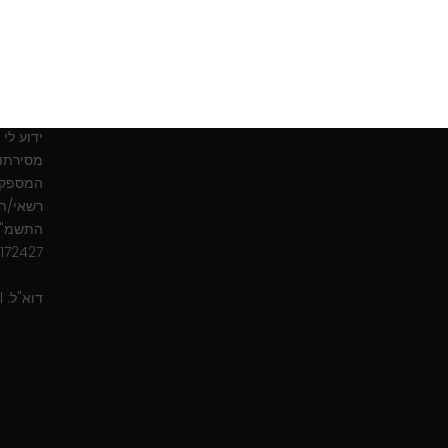
אימייל
אני מאש
שונים ו
ידוע לי
מסירתו 
המספקים
רשאי/ת 
172427
דוא"ל:
l