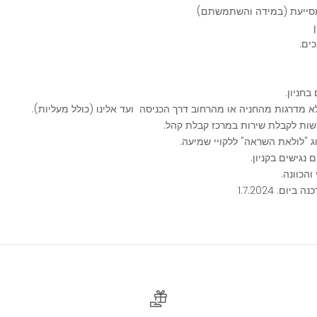
המסייעת (במידה והשתמשתם)
כים:
בחניון.
א מדרגות מהחניה או מהרחוב דרך הכניסה ועד אלינו (כולל מעליות).
ישות לקבלת שירות במרכז קבלת קהל.
ג "לולאת השראה" ללקויי שמיעה.
 נגישים בקניון.
והכוונה.
ום: 1.7.2024
רוצים להשאר מעודכנים?
בואו להיות חברים שלנו!
הירשמו לניוזלטר וקבלו הטבות, וגם
10% הנחה על מגוון מוצרים!