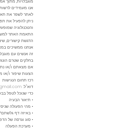
מוגבלויות, מתוך אמו
אנו מעמידים לרשותכ
לאתר לשפר את תאימותו 
ניתן להפעיל את תפר
והטכנולוגיה שמופעל
התאמת האתר למשתמש
הדגשת קישורים, שינוי פ
אנחנו ממשיכים במא
זה אנשים עם מוגבלו
בחלקים שטרם הונגש
אם מצאתם ו/או נתק
הצעות שיפור ו/או מי
רכז תחום הנגישות
דוא"ל:
gmail.com
כדי שנוכל לטפל בבע
• תיאור הבעיה
• מהי הפעולה שניס
• באיזה דף גלשתם?
• סוג וגרסה של הדפ
• מערכת הפעלה