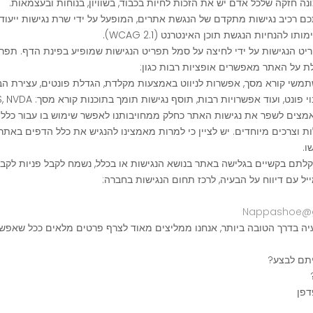
נה חזקה שלכל אדם יש את הזכות לחיות בכבוד, בשוויון, בנוחות ובעצמאות.
ם רכיב נגישות מתקדם של הנגשת אתרים, המופעל על ידי שרת נגישות ייעוד
להנחיות הנגשת תוכן האינטרנט (WCAG 2.1).
יט הנגישות על ידי לחיצה על סמל תפריט הנגישות שמופיע בפינת הדף. תפרי
ת על האתר מאפשרים אופציות רבות כגון:
י קורא מסך, אפשרות לניווט באמצעות מקלדת, הגדלת פונטים, עצירת הבהוב
ונט, ועוד אפשרויות רבות, תוסף נגישות תומך בתוכנות קורא מסך: JAWS, NVDA ועוד.
מצים לשפר את נגישות האתר כחלק ממחויבותנו לאפשר שימוש בו עבור כלל ה
ת וצרכים מיוחדים. יש לציין כי למרות מאמצינו להנגיש את כלל הדפים באתר, 
ו.
לתם בקשיים בגלישה באתר בנושא הנגישות או בכלל, נשמח לקבל פניות לקבל
יל עם דיווח על הבעיה, לרכז תחום הנגישות בחברה:
Nappashoe@
יה בדרך הטובה ביותר, אנחנו ממליצים מאוד לצרף פרטים מלאים ככל שאפשר
יתם לבצע?
דפן