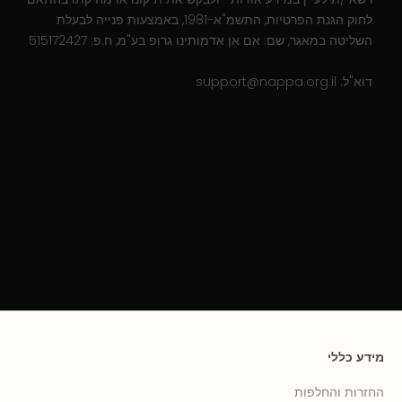
לחוק הגנת הפרטיות, התשמ"א-1981, באמצעות פנייה לבעלת
השליטה במאגר, שם: אם אן אדמותינו גרופ בע"מ, ח.פ: 515172427
דוא"ל:
support@nappa.org.il
מידע כללי
החזרות והחלפות