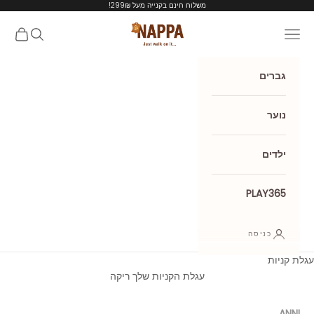
ילוג לתוכן
משלוח חינם בקנייה מעל 299₪!
Nappa shoes
תפריט
חיפוש
עגלת קנ
גברים
נוער
ילדים
PLAY365
כניסה
עגלת קניות
עגלת הקניות שלך ריקה
ANNI