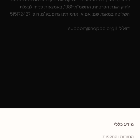
לחוק הגנת הפרטיות, התשמ"א-1981, באמצעות פנייה לבעלת
השליטה במאגר, שם: אם אן אדמותינו גרופ בע"מ, ח.פ: 515172427
דוא"ל:
support@nappa.org.il
מידע כללי
החזרות והחלפות