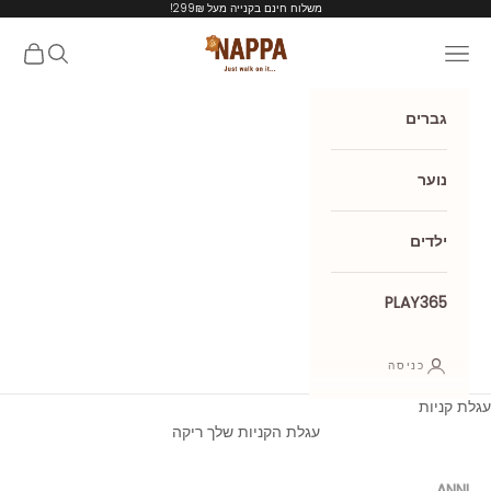
ילוג לתוכן
משלוח חינם בקנייה מעל 299₪!
Nappa shoes
תפריט
חיפוש
עגלת קנ
גברים
נוער
ילדים
PLAY365
כניסה
עגלת קניות
עגלת הקניות שלך ריקה
ANNI