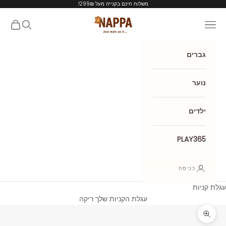
ילוג לתוכן
משלוח חינם בקנייה מעל 299₪!
Nappa shoes
תפריט
חיפוש
עגלת קנ
גברים
נוער
ילדים
PLAY365
כניסה
עגלת קניות
עגלת הקניות שלך ריקה
תקריב