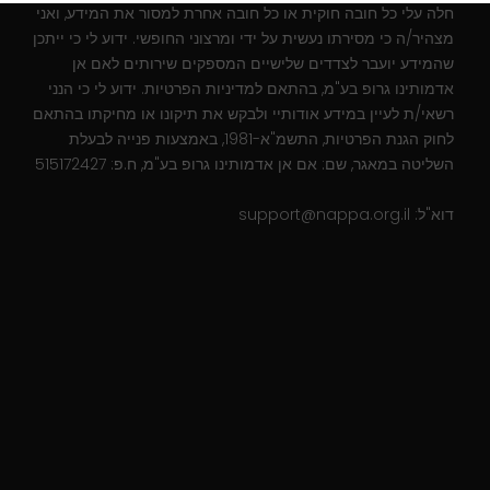
חלה עלי כל חובה חוקית או כל חובה אחרת למסור את המידע, ואני
מצהיר/ה כי מסירתו נעשית על ידי ומרצוני החופשי. ידוע לי כי ייתכן
שהמידע יועבר לצדדים שלישיים המספקים שירותים לאם אן
אדמותינו גרופ בע"מ, בהתאם למדיניות הפרטיות. ידוע לי כי הנני
רשאי/ת לעיין במידע אודותיי ולבקש את תיקונו או מחיקתו בהתאם
לחוק הגנת הפרטיות, התשמ"א-1981, באמצעות פנייה לבעלת
השליטה במאגר, שם: אם אן אדמותינו גרופ בע"מ, ח.פ: 515172427
דוא"ל:
support@nappa.org.il