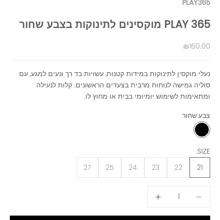
PLAY365
PLAY 365 מוקסינים לתינוקות בצבע שחור
מחיר מבצע
₪160.00
נעלי מוקסין לתינוקות במידות קטנות, עשויות בד רך ונעים למגע, עם
סוליה גמישה לנוחות מרבית בצעדים הראשונים. קלות לנעילה
ומתאימות לשימוש יומיומי בבית או מחוץ לו.
צבע:
שחור
שחור
SIZE:
27
25
24
23
22
21
הקטנת הכמות
הגדלת הכמות