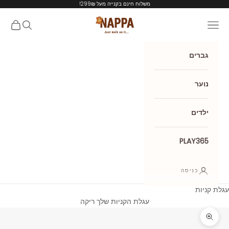
ילוג לתוכן
משלוח חינם בקנייה מעל 299₪!
Nappa shoes
תפריט
חיפוש
עגלת קנ
גברים
נוער
ילדים
PLAY365
כניסה
עגלת קניות
עגלת הקניות שלך ריקה
תקריב