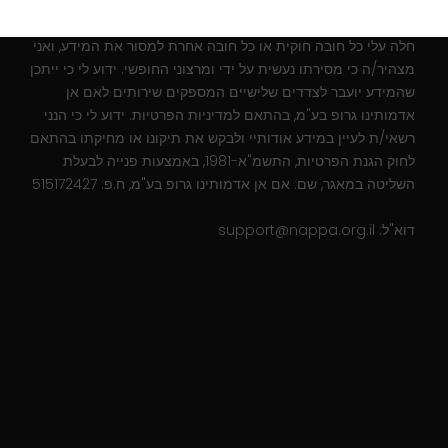
ופרסומות באמצעי תקשורת שונים וכן לצרכים שיווקיים, מסחריים,
סטטיסטיים ונוספים, והכל כמפורט :
מדיניות פרטיות
. ידוע לי כי לא
חלה עלי כל חובה חוקית או כל חובה אחרת למסור את המידע, ואני
מצהיר/ה כי מסירתו נעשית על ידי ומרצוני החופשי. ידוע לי כי ייתכן
שהמידע יועבר לצדדים שלישיים המספקים שירותים לאם אן
אדמותינו גרופ בע"מ, בהתאם למדיניות הפרטיות. ידוע לי כי הנני
רשאי/ת לעיין במידע אודותיי ולבקש את תיקונו או מחיקתו בהתאם
לחוק הגנת הפרטיות, התשמ"א-1981, באמצעות פנייה לבעלת
השליטה במאגר, שם: אם אן אדמותינו גרופ בע"מ, ח.פ: 515172427
דוא"ל:
support@nappa.org.il