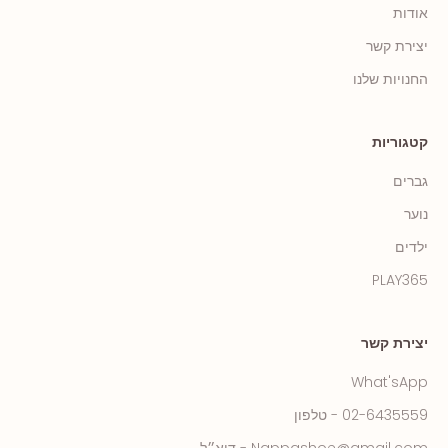
אודות
יצירת קשר
החנויות שלנו
קטגוריות
גברים
נוער
ילדים
PLAY365
יצירת קשר
What'sApp
02-6435559 - טלפון
Nappashoe@gmail.com - דוא״ל