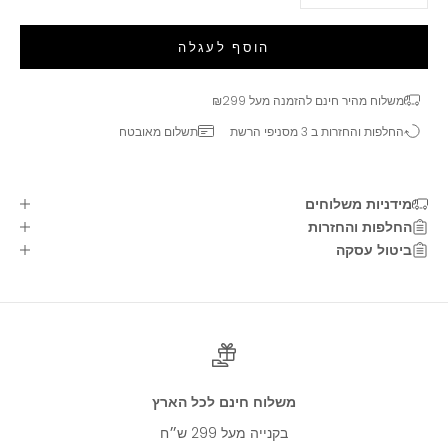
הוסף לעגלה
משלוח מהיר חינם להזמנה מעל ₪299
החלפות והחזרות ב 3 מסניפי הרשת
תשלום מאובטח
מידניות משלוחים
החלפות והחזרות
ביטול עסקה
רוצים להשאר מעודכנים?
בואו להיות חברים שלנו!
הירשמו לניוזלטר וקבלו הטבות, וגם
10% הנחה על מגוון מוצרים!
אימייל
להרשמה
משלוח חינם לכל הארץ
אני מאשר/ת לעשות שימוש בפרטיי לצורך משלוח מידע שיווקי
בקנייה מעל 299 ש״ח