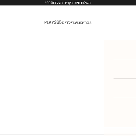
משלוח חינם בקנייה מעל 299₪!
גברים
נוער
ילדים
PLAY365