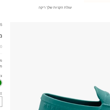
עגלת הקניות שלך ריקה
65
מו
מח
00
מו
מת
צב
E: