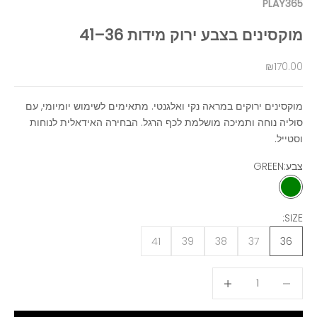
PLAY365
מוקסינים בצבע ירוק מידות 36–41
מחיר מבצע
₪170.00
מוקסינים ירוקים במראה נקי ואלגנטי. מתאימים לשימוש יומיומי, עם
סוליה נוחה ותמיכה מושלמת לכף הרגל. הבחירה האידאלית לנוחות
וסטייל.
צבע:
GREEN
GREEN
SIZE:
41
39
38
37
36
הקטנת הכמות
הגדלת הכמות