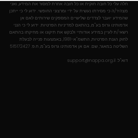
חלה עלי כל חובה חוקית או כל חובה אחרת למסור את המידע, ואני
מצהיר/ה כי מסירתו נעשית על ידי ומרצוני החופשי. ידוע לי כי ייתכן
שהמידע יועבר לצדדים שלישיים המספקים שירותים לאם אן
אדמותינו גרופ בע"מ, בהתאם למדיניות הפרטיות. ידוע לי כי הנני
רשאי/ת לעיין במידע אודותיי ולבקש את תיקונו או מחיקתו בהתאם
לחוק הגנת הפרטיות, התשמ"א-1981, באמצעות פנייה לבעלת
השליטה במאגר, שם: אם אן אדמותינו גרופ בע"מ, ח.פ: 515172427
דוא"ל:
support@nappa.org.il