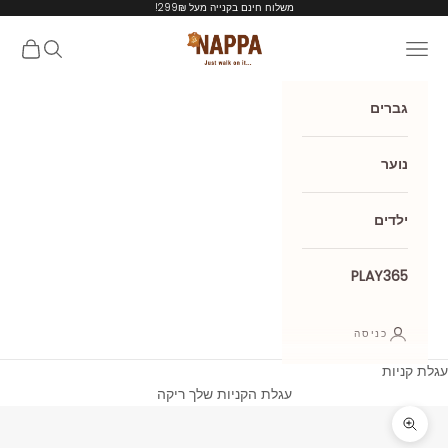
ילוג לתוכן
משלוח חינם בקנייה מעל 299₪!
Nappa shoes
תפריט
חיפוש
עגלת קנ
גברים
נוער
ילדים
PLAY365
כניסה
עגלת קניות
עגלת הקניות שלך ריקה
תקריב