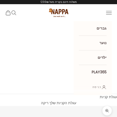
ילוג לתוכן
משלוח חינם בקנייה מעל 299₪!
Nappa shoes
תפריט
חיפוש
עגלת קנ
גברים
נוער
ילדים
PLAY365
כניסה
עגלת קניות
עגלת הקניות שלך ריקה
תקריב