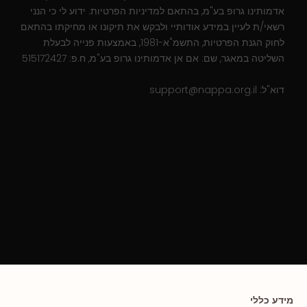
אדמותינו גרופ בע"מ, בהתאם למדיניות הפרטיות. ידוע לי כי הנני
רשאי/ת לעיין במידע אודותיי ולבקש את תיקונו או מחיקתו בהתאם
לחוק הגנת הפרטיות, התשמ"א-1981, באמצעות פנייה לבעלת
השליטה במאגר, שם: אם אן אדמותינו גרופ בע"מ, ח.פ: 515172427
דוא"ל:
support@nappa.org.il
מידע כללי