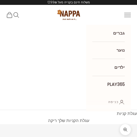
ילוג לתוכן
משלוח חינם בקנייה מעל 299₪!
Nappa shoes
תפריט
חיפוש
עגלת קנ
גברים
נוער
ילדים
PLAY365
כניסה
עגלת קניות
עגלת הקניות שלך ריקה
תקריב