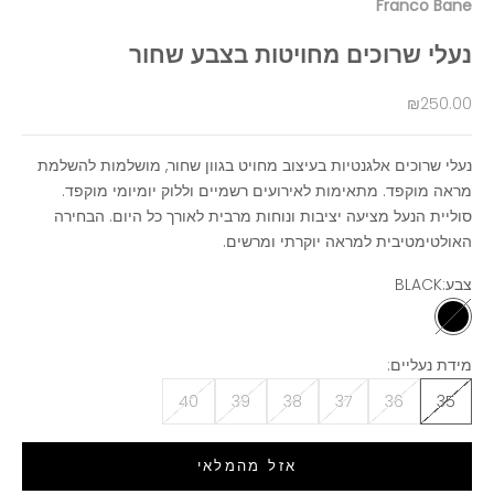
Franco Bane
נעלי שרוכים מחויטות בצבע שחור
מחיר מבצע
₪250.00
נעלי שרוכים אלגנטיות בעיצוב מחויט בגוון שחור, מושלמות להשלמת
מראה מוקפד. מתאימות לאירועים רשמיים וללוק יומיומי מוקפד.
סוליית הנעל מציעה יציבות ונוחות מרבית לאורך כל היום. הבחירה
האולטימטיבית למראה יוקרתי ומרשים.
צבע:
BLACK
BLACK
מידת נעליים:
40
39
38
37
36
35
אזל מהמלאי