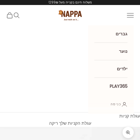
ילוג לתוכן
משלוח חינם בקנייה מעל 299₪!
Nappa shoes
תפריט
חיפוש
עגלת קנ
גברים
נוער
ילדים
PLAY365
כניסה
עגלת קניות
עגלת הקניות שלך ריקה
תקריב