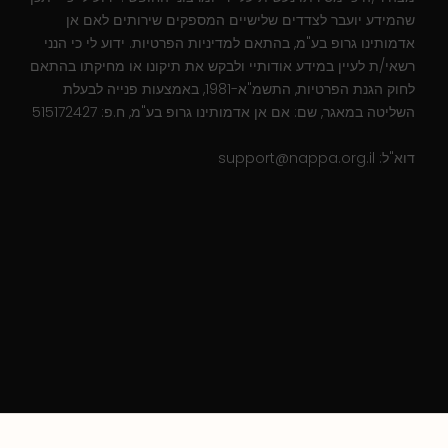
שהמידע יועבר לצדדים שלישיים המספקים שירותים לאם אן
אדמותינו גרופ בע"מ, בהתאם למדיניות הפרטיות. ידוע לי כי הנני
רשאי/ת לעיין במידע אודותיי ולבקש את תיקונו או מחיקתו בהתאם
לחוק הגנת הפרטיות, התשמ"א-1981, באמצעות פנייה לבעלת
השליטה במאגר, שם: אם אן אדמותינו גרופ בע"מ, ח.פ: 515172427
דוא"ל:
support@nappa.org.il