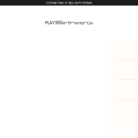
משלוח חינם בקנייה מעל 299₪!
גברים
נוער
ילדים
PLAY365