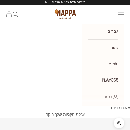
ילוג לתוכן
משלוח חינם בקנייה מעל 299₪!
Nappa shoes
תפריט
חיפוש
עגלת קנ
גברים
נוער
ילדים
PLAY365
כניסה
עגלת קניות
עגלת הקניות שלך ריקה
תקריב