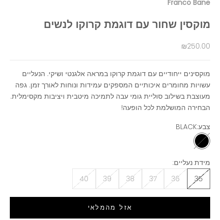
Franco Bane
מוקסין שחור עם דוגמת קרוקו לנשים
מחיר מבצע
₪250.00
מוקסינים ייחודיים עם דוגמת קרוקו במראה אלגנטי ושיקי. הנעליים
עשויות מחומרים איכותיים המספקים עמידות ונוחות לאורך זמן. גפה
מעוצבת בשילוב סוליית גומי עבה לתמיכה מיטבית ויציבות מקסימלית.
הבחירה המושלמת לכל הופעה!
צבע:
BLACK
BLACK
מידת נעליים:
40
39
38
37
36
35
אזל מהמלאי