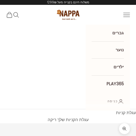
ילוג לתוכן
משלוח חינם בקנייה מעל 299₪!
Nappa shoes
תפריט
חיפוש
עגלת קנ
גברים
נוער
ילדים
PLAY365
כניסה
עגלת קניות
עגלת הקניות שלך ריקה
תקריב