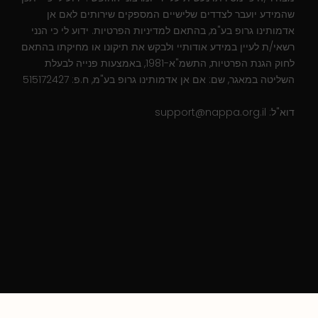
שהמידע יועבר לצדדים שלישיים המספקים שירותים לאם אן
אדמותינו גרופ בע"מ, בהתאם למדיניות הפרטיות. ידוע לי כי הנני
רשאי/ת לעיין במידע אודותיי ולבקש את תיקונו או מחיקתו בהתאם
לחוק הגנת הפרטיות, התשמ"א-1981, באמצעות פנייה לבעלת
השליטה במאגר, שם: אם אן אדמותינו גרופ בע"מ, ח.פ: 515172427
דוא"ל:
support@nappa.org.il