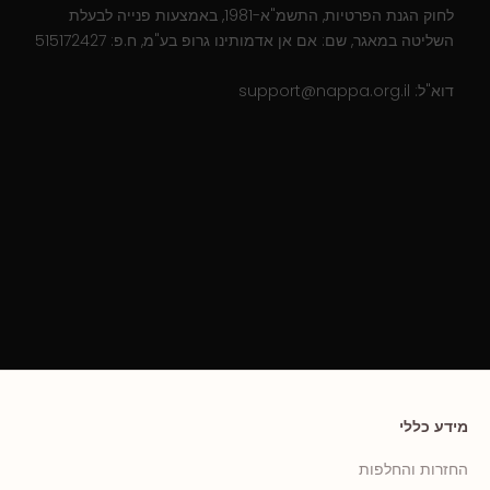
לחוק הגנת הפרטיות, התשמ"א-1981, באמצעות פנייה לבעלת
השליטה במאגר, שם: אם אן אדמותינו גרופ בע"מ, ח.פ: 515172427
דוא"ל:
support@nappa.org.il
מידע כללי
החזרות והחלפות