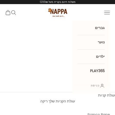
ילוג לתוכן
משלוח חינם בקנייה מעל 299₪!
Nappa shoes
תפריט
חיפוש
עגלת קנ
גברים
נוער
ילדים
PLAY365
כניסה
עגלת קניות
עגלת הקניות שלך ריקה
Franco Bane