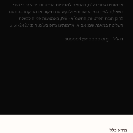
אדמותינו גרופ בע"מ, בהתאם למדיניות הפרטיות. ידוע לי כי הנני
רשאי/ת לעיין במידע אודותיי ולבקש את תיקונו או מחיקתו בהתאם
לחוק הגנת הפרטיות, התשמ"א-1981, באמצעות פנייה לבעלת
השליטה במאגר, שם: אם אן אדמותינו גרופ בע"מ, ח.פ: 515172427
דוא"ל:
support@nappa.org.il
מידע כללי