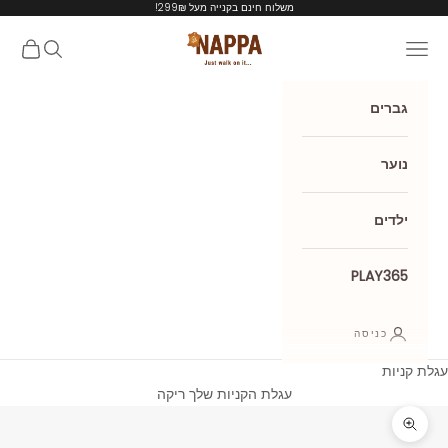
ילוג לתוכן
משלוח חינם בקנייה מעל 299₪!
Nappa shoes
תפריט
חיפוש
עגלת קנ
גברים
נוער
ילדים
PLAY365
כניסה
עגלת קניות
עגלת הקניות שלך ריקה
תקריב