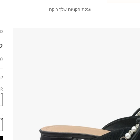
עגלת הקניות שלך ריקה
D
ק
מח
00
ק 
R:
E: