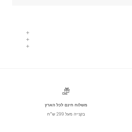
רוצים להשאר מעודכנים?
בואו להיות חברים שלנו!
הירשמו לניוזלטר וקבלו הטבות, וגם
10% הנחה על מגוון מוצרים!
משלוח חינם לכל הארץ
בקנייה מעל 299 ש״ח
להרשמה
ר/ת לעשות שימוש בפרטיי לצורך משלוח מידע שיווקי ופרסומות באמצעי תק