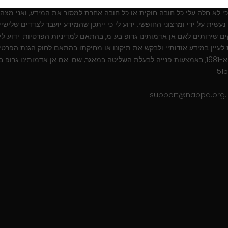
כן לצרכים שיווקיים, מסחריים, סטטיסטיים ונוספים, והכל כמפורט :
מדיניות פר
 כי לא חלה עלי כל חובה חוקית או כל חובה אחרת למסור את המידע, ואני מצהי
נעשית על ידי ומרצוני החופשי. ידוע לי כי ייתכן שהמידע יועבר לצדדים שלישיי
 שירותים לאם אן אדמותינו גרופ בע"מ, בהתאם למדיניות הפרטיות. ידוע לי כ
לעיין במידע אודותיי ולבקש את תיקונו או מחיקתו בהתאם לחוק הגנת הפרטיו
התשמ"א-1981, באמצעות פנייה לבעלת השליטה במאגר, שם: אם אן אדמותינו גרופ ב
515
support@nappa.org.i