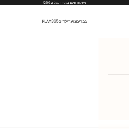
משלוח חינם בקנייה מעל 299₪!
גברים
נוער
ילדים
PLAY365