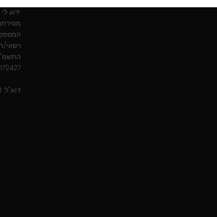
שונים ו
ידוע לי
מסירתו 
המספקים
רשאי/ת 
172427
דוא"ל:
l